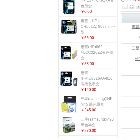
HP 13号 C4817A黄
更多...
色墨盒
￥0.00
惠普（HP）
CH561ZZ 802s 经济
惠普3
型...
￥55.00
惠普(HP)862
三星
号/CC320ZZ黄色墨
盒
松
￥88.00
惠普
(HP)C8816AA/816
号黑色墨盒
￥140.00
三星(samsung)INK-
M45 黑色墨盒
￥245.00
三星(samsung)M90
黑色墨盒
￥270.00