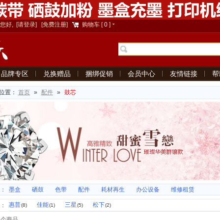
您好,
[请登录]
[免费注册]
购物车
[
0
]
品牌专区
兑换赠品
捆绑促销
会员中心
友情链接
帮
位置：
首页
»
配件
»
鼓芯
：
墨盒
硒鼓
色带
配件
耗材再生
办公设备
维修租赁
惠普
佳能
三星
松下
：
(8)
(1)
(5)
(2)
6
个商品