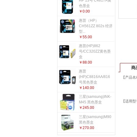
HP 13号 C4817A黄
更多...
色墨盒
￥0.00
惠普（HP）
CH561ZZ 802s 经济
型...
￥55.00
惠普(HP)862
号/CC320ZZ黄色墨
盒
￥88.00
商
惠普
(HP)C8816AA/816
【产品名称
号黑色墨盒
￥140.00
三星(samsung)INK-
【适用型号】
M45 黑色墨盒
￥245.00
三星(samsung)M90
黑色墨盒
￥270.00