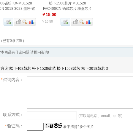
08碳粉 KX-MB1528
松下1508芯片 MB1528
CN 3018 3028 墨粉 碳
FAC408CN 硒鼓芯片 粉盒芯片
粉
￥15.00
￥16.50
（已有0条咨询）
本商品有什么问题,请提问咨询!
*
咨询内容：
联系方式：
(可以是电话、email、qq等)
*
验证码：
看不清楚?换个图片