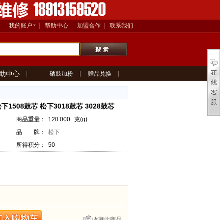
我的账户
帮助中心
加盟合作
联系我们
助中心
硒鼓加粉
赠品兑换
下1508鼓芯 松下3018鼓芯 3028鼓芯
商品重量：
120.000
克(g)
品 牌：
松下
所得积分：
50
收藏此商品