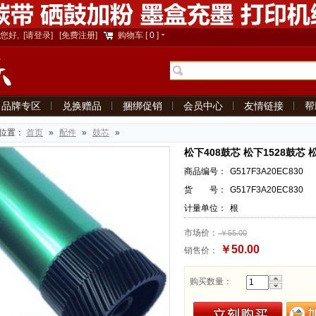
您好,
[请登录]
[免费注册]
购物车
[
0
]
品牌专区
兑换赠品
捆绑促销
会员中心
友情链接
帮
位置：
首页
»
配件
»
鼓芯
»
松下408鼓芯 松下1528鼓芯 松
商品编号：
G517F3A20EC830
货 号：
G517F3A20EC830
计量单位：
根
市场价：
￥55.00
￥50.00
销售价：
购买数量：