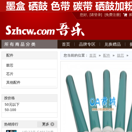
您好,
[请登录]
[免费注册]
首页
品牌专区
兑换赠品
意见建议
配件
您当前的位置：
首页
»
配件
»
鼓芯
»
鼓芯
芯片
其他配件
按价格
50元以下
50-100
热销排行