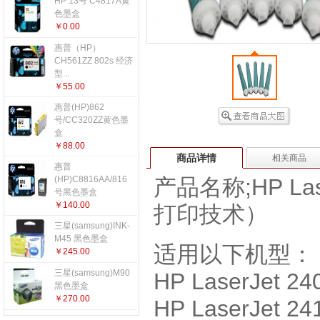
HP 13号 C4817A黄
更多...
色墨盒
￥0.00
惠普（HP）
CH561ZZ 802s 经济
型...
￥55.00
惠普(HP)862
号/CC320ZZ黄色墨
盒
￥88.00
商品详情
相关商品
惠普
(HP)C8816AA/816
产品名称;HP La
号黑色墨盒
￥140.00
打印技术）
三星(samsung)INK-
M45 黑色墨盒
适用以下机型：
￥245.00
三星(samsung)M90
HP LaserJet 
黑色墨盒
￥270.00
HP LaserJet 