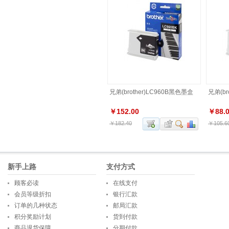
兄弟(brother)LC960B黑色墨盒
兄弟(br
￥152.00
￥88.
￥182.40
￥105.6
新手上路
支付方式
顾客必读
在线支付
会员等级折扣
银行汇款
订单的几种状态
邮局汇款
积分奖励计划
货到付款
商品退货保障
分期付款