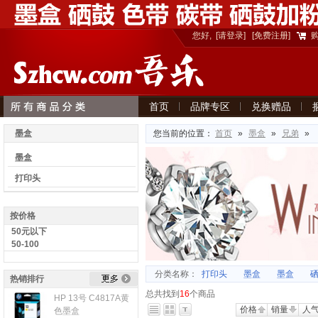
您好,
[请登录]
[免费注册]
首页
品牌专区
兑换赠品
意见建议
墨盒
您当前的位置：
首页
»
墨盒
»
兄弟
»
墨盒
打印头
按价格
50元以下
50-100
分类名称：
打印头
墨盒
墨盒
热销排行
总共找到
16
个商品
HP 13号 C4817A黄
更多...
价格
销量
人
色墨盒