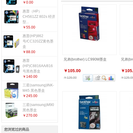
￥0.00
惠普（HP）
CH561ZZ 802s 经济
型...
￥55.00
惠普(HP)862
号/CC320ZZ黄色墨
盒
￥88.00
兄弟(brother) LC990M墨盒
兄弟(br
惠普
(HP)C8816AA/816
￥105.00
￥105
号黑色墨盒
￥140.00
￥126.00
￥126.0
三星(samsung)INK-
M45 黑色墨盒
￥245.00
三星(samsung)M90
黑色墨盒
￥270.00
您浏览过的商品