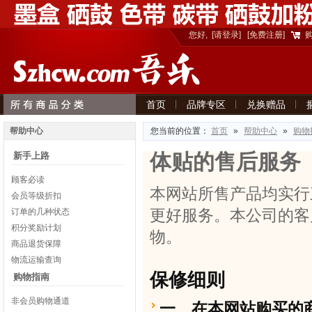
您好,
[请登录]
[免费注册]
首页
品牌专区
兑换赠品
意见建议
帮助中心
您当前的位置：
首页
»
帮助中心
»
购物
体贴的售后服务
新手上路
顾客必读
本网站所售产品均实行
会员等级折扣
更好服务。本公司的客
订单的几种状态
积分奖励计划
物。
商品退货保障
物流运输查询
保修细则
购物指南
非会员购物通道
一、在本网站购买的商