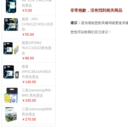
HP 13号 C4817A黄
更多...
色墨盒
非常抱歉，没有找到相关商品
￥0.00
惠普（HP）
建议：
适当缩短您的关键词或更改关键词后重新搜索
CH561ZZ 802s 经济
型...
您也可以给我们
提交建议！
￥55.00
惠普(HP)862
号/CC320ZZ黄色墨
盒
￥88.00
惠普
(HP)C8816AA/816
号黑色墨盒
￥140.00
三星(samsung)INK-
M45 黑色墨盒
￥245.00
三星(samsung)M90
黑色墨盒
￥270.00