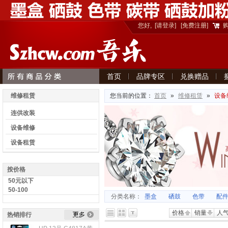
您好,
[请登录]
[免费注册]
首页
品牌专区
兑换赠品
意见建议
维修租赁
您当前的位置：
首页
»
维修租赁
»
设备
连供改装
设备维修
设备租赁
按价格
50元以下
50-100
分类名称：
墨盒
硒鼓
色带
配
价格
销量
人
热销排行