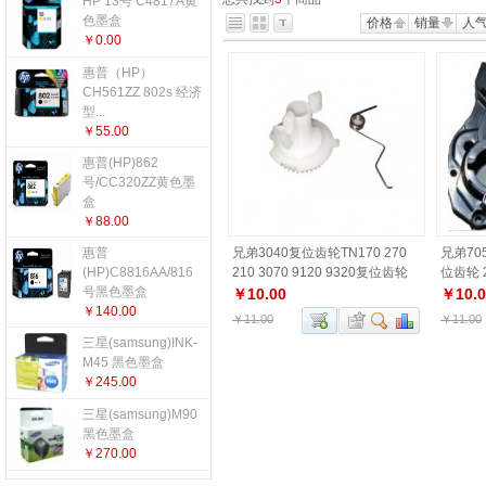
HP 13号 C4817A黄
更多...
色墨盒
价格
销量
人
￥0.00
惠普（HP）
CH561ZZ 802s 经济
型...
￥55.00
惠普(HP)862
号/CC320ZZ黄色墨
盒
￥88.00
惠普
兄弟3040复位齿轮TN170 270
兄弟70
(HP)C8816AA/816
210 3070 9120 9320复位齿轮
位齿轮 
号黑色墨盒
复位器
齿轮
￥10.00
￥10.0
￥140.00
￥11.00
￥11.00
三星(samsung)INK-
M45 黑色墨盒
￥245.00
三星(samsung)M90
黑色墨盒
￥270.00