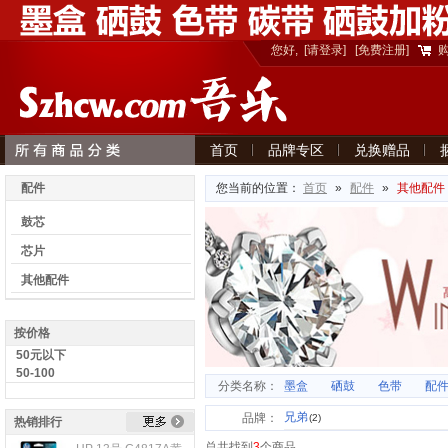
您好,
[请登录]
[免费注册]
首页
品牌专区
兑换赠品
意见建议
配件
您当前的位置：
首页
»
配件
»
其他配件
鼓芯
芯片
其他配件
按价格
50元以下
50-100
分类名称：
墨盒
硒鼓
色带
配
兄弟
品牌：
(2)
热销排行
总共找到
3
个商品