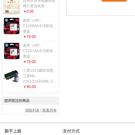
姑苏区吾乐电脑耗材
商行营业执照
￥0.00
惠普（HP）
CZ108AA 678彩色
墨盒...
￥79.00
惠普（HP）
CZ107AA 678黑色
墨盒 （...
￥79.00
三星101S硒鼓加墨,
三星ML-
2161/2162G/ML-2...
￥90.00
您浏览过的商品
清除列表
|
查看所有
新手上路
支付方式