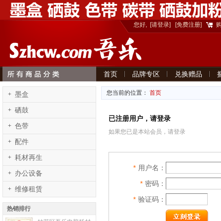
您好,
[请登录]
[免费注册]
首页
品牌专区
兑换赠品
意见建议
您当前的位置：
首页
+
墨盒
+
硒鼓
已注册用户，请登录
+
色带
如果您已是本站会员，请登录
+
配件
+
耗材再生
*
用户名：
+
办公设备
*
密码：
+
维修租赁
*
验证码：
热销排行